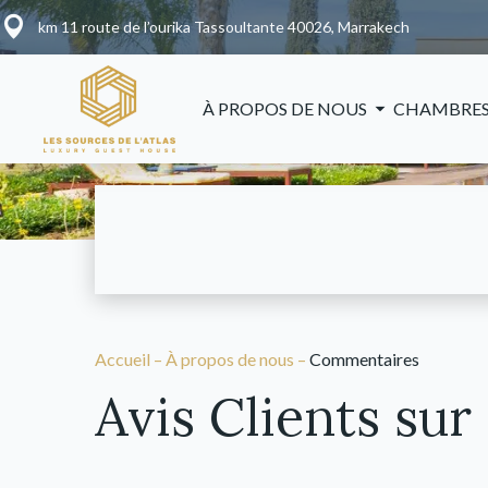
km 11 route de l’ourika Tassoultante 40026, Marrakech
À PROPOS DE NOUS
CHAMBRES
Accueil
–
À propos de nous
–
Commentaires
Avis Clients sur