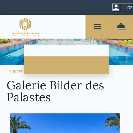
DE
Hauptseite
–
Über uns
–
Fotos
Galerie Bilder des
Palastes